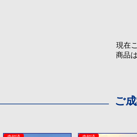
現在
商品
​ご