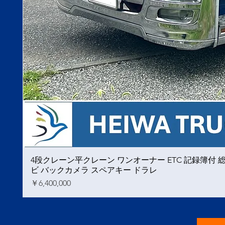
4段クレーン平クレーン ワンオーナー ETC 記録簿付
ビ バックカメラ スペアキー ドラレ
価格
￥6,400,000