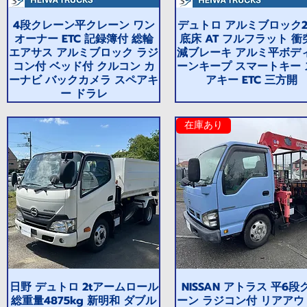
4段クレーン平クレーン ワン
デュトロ アルミブロック2
オーナー ETC 記録簿付 総輪
底床 AT フルフラット 衝
エアサス アルミブロック ラジ
減ブレーキ アルミ平ボディ
コン付 ベッド付 クルコン カ
ーンキープ スマートキー 
ーナビ バックカメラ スペアキ
アキー ETC 三方開
ー ドラレ
在庫あり
日野 デュトロ 2tアームロール
NISSAN アトラス 平6段
総重量4875kg 新明和 ダブル
ーン ラジコン付 リアアウ