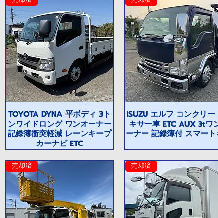
売却済
売却済
TOYOTA DYNA 平ボディ 3ト
ISUZU エルフ コンクリ
ンワイドロング ワンオーナー
キサー車 ETC AUX 3tワ
記録簿衝突軽減 レーンキープ
ーナー 記録簿付 スマート
カーナビ ETC
売却済
売却済