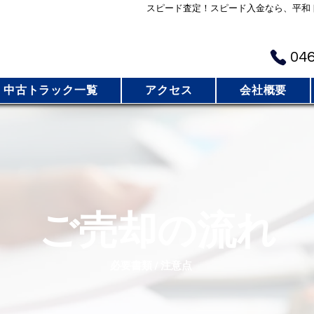
スピード査定！スピード入金なら、平和
​お
046
中古トラック一覧
アクセス
会社概要
​ご売却の流れ
​必要書類 / 注意点