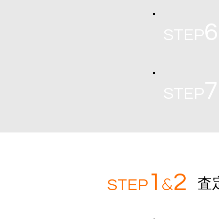
6
STEP
7
STEP
1
2
&
​
S
TEP