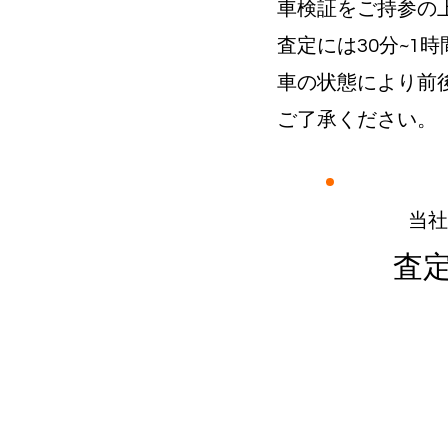
車検証をご持参の
​査定には30分~
​車の状態により前
ご了承ください。
​当
​査