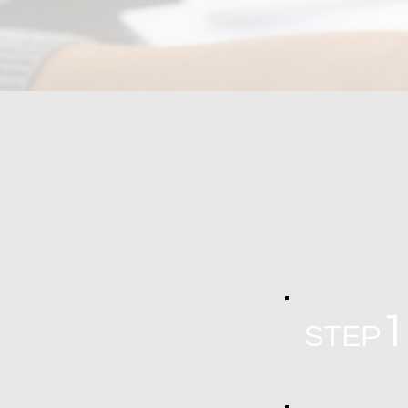
1
STEP