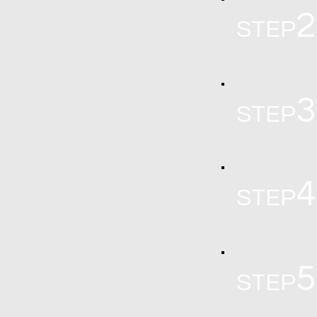
2
STEP
3
STEP
4
STEP
5
STEP