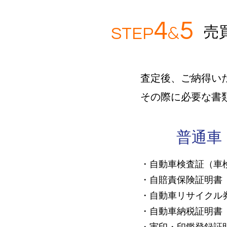
4
5
&
​
ST
EP
査定後、ご納得い
その際に必要な書
​普通車
・自動車検査証（車
・自賠責保険証明書
・自動車リサイクル
・自動車納税証明書