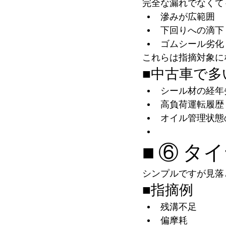
完全な漏れでなくて
滲みが広範囲
下回りへの滴下
ゴムシール劣化
これらは指摘対象に
■中古車で多
シール材の経年
高負荷運転履歴
オイル管理状態
■ ⑥ 
シンプルですが見落
■指摘例
残溝不足
偏摩耗