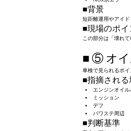
■背景
短距離運用やアイド
■現場のポイ
この部分は「壊れて
■ ⑤ 
車検で見られるポイ
■指摘される
エンジンオイル
ミッション
デフ
パワステ周辺
■判断基準