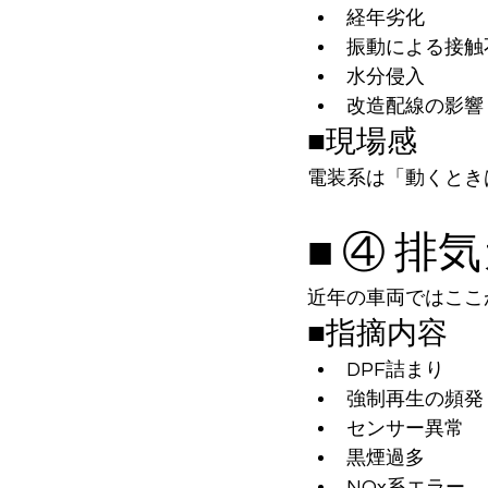
経年劣化
振動による接触
水分侵入
改造配線の影響
■現場感
電装系は「動くとき
■ ④ 
近年の車両ではここ
■指摘内容
DPF詰まり
強制再生の頻発
センサー異常
黒煙過多
NOx系エラー