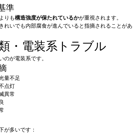
基準
よりも
構造強度が保たれているか
が重視されます。
きれいでも内部腐食が進んでいると指摘されることがあ
灯火類・電装系トラブル
いのが電装系です。
摘
光量不足
不点灯
滅異常
良
常
下が多いです：