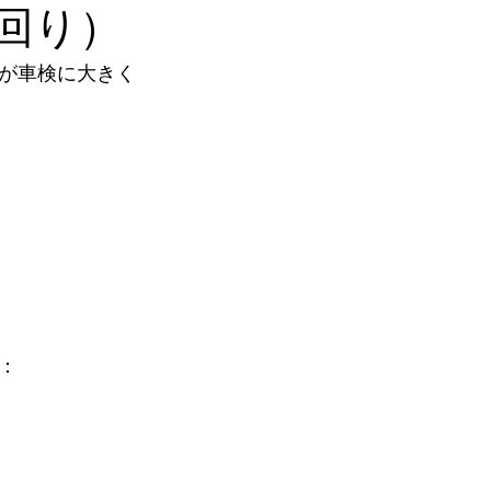
足回り）
が車検に大きく
：