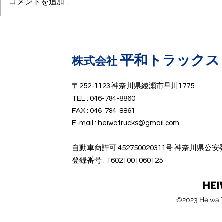
コメントを追加…
ーン」。 中古車オークションで
葉。トラック
も動きが早く、状態の良い車両は
すると、 平
すぐ売れてしまうことも珍しくあ
クレーン付き
りません。 特に、建設業、設備
うの？ と混
業、鉄工業、解体業、農業、運送
でもあります
平和トラックス
​株式会社
業など、幅広い業界で需要があ
「ユニック」
り、“1台あると仕事の幅が一気に
く、正式名称
〒252-1123 神奈川県綾瀬市早川1775
広がる車両”として評価されてい
っているケー
TEL : 046-784-8860
ます。 では、なぜ平クレーンは
ん。 しかし
FAX : 046-784-8861
ここまで人気なのでしょうか？
送・建設・設
E-mail :
heiwatrucks@gmail.com
平クレーンとは？ 平クレーンと
搬など、かな
は、平ボデ
している非
​自動車商許可 452750020311号 神奈川県公
​登録番号 : T6021001060125
HE
©2023 Heiwa T