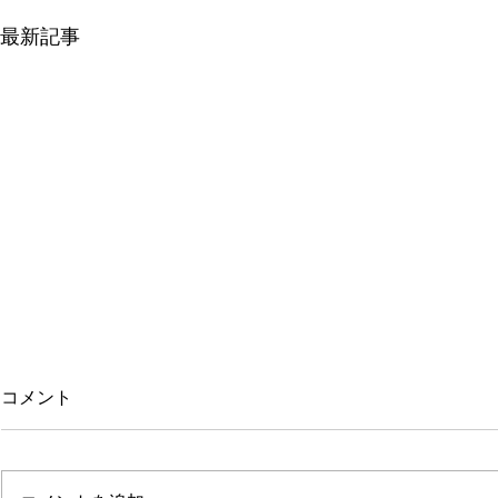
最新記事
平クレーンはなぜ人気なの
平クレーン
コメント
か？現場で選ばれ続ける理由
途・ユニッ
を徹底解説
底解説
中古トラック市場の中でも、常に
中古トラック
高い人気を維持している「平クレ
く聞く「平ク