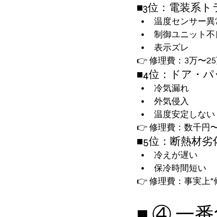
■3位：電装系ト
温度センサー異
制御ユニット不
表示ズレ
👉 修理費：3万〜2
■4位：ドア・
冷気漏れ
外気侵入
温度安定しない
👉 修理費：数千円〜
■5位：断熱材劣
冷えが遅い
保冷時間短い
👉 修理費：事実上
■ ④ 