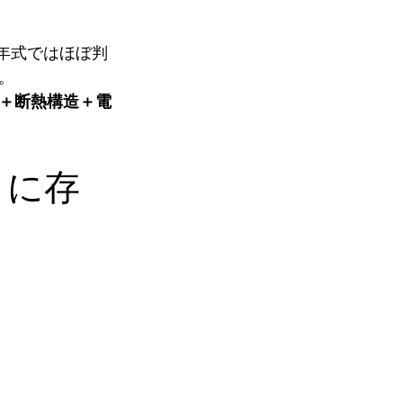
年式ではほぼ判
。
＋断熱構造＋電
々に存