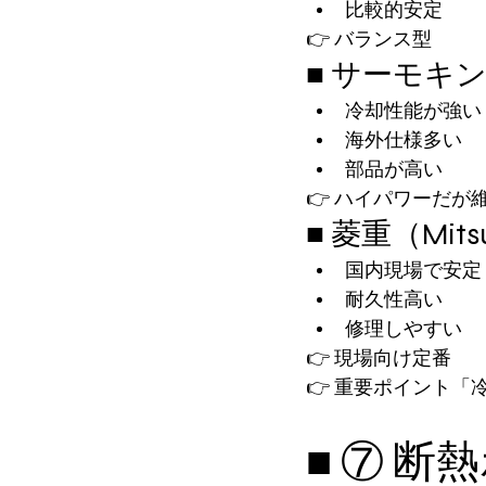
比較的安定
👉 バランス型
■ サーモキング
冷却性能が強い
海外仕様多い
部品が高い
👉 ハイパワーだが
■ 菱重（Mits
国内現場で安定
耐久性高い
修理しやすい
👉 現場向け定番
👉 重要ポイント「
■ ⑦ 断