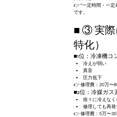
👉 “一定時間・一
です。
■ ③ 
特化）
■1位：冷凍機
冷えが弱い
異音
圧力低下
👉 修理費：20万〜
■2位：冷媒ガス
徐々に冷えなく
修理しても再発
👉 修理費：5万〜