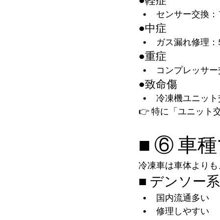
●軽症
センサー交換：
●中症
ガス漏れ修理：5
●重症
コンプレッサー交
●致命傷
冷凍機ユニット交
👉 特に「ユニッ
■ ⑥ 車
冷凍車は車体よりも
■ デンソー系
国内流通多い
修理しやすい