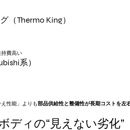
（Thermo King）
維持費高い
ubishi系）
冷え性能」よりも
部品供給性と整備性が長期コストを左
熱ボディの“見えない劣化”