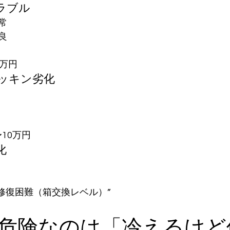
ラブル
常
良
5万円
パッキン劣化
10万円
化
“修復困難（箱交換レベル）”
一番危険なのは「冷えるけ