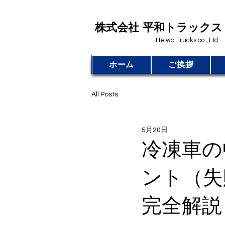
​株式会社 平和トラックス
Heiwa Trucks co..,Ltd
ホーム
ご挨拶
All Posts
5月20日
冷凍車の
ント（失
完全解説