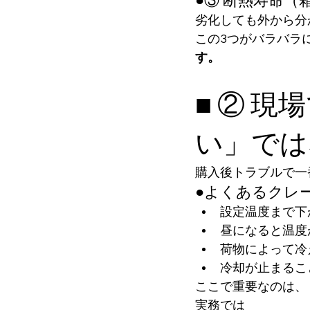
●③ 断熱寿命（
劣化しても外から分
この3つがバラバラ
す。
■ ② 
い」では
購入後トラブルで一
●よくあるクレ
設定温度まで下
昼になると温度
荷物によって冷
冷却が止まるこ
ここで重要なのは、
実務では