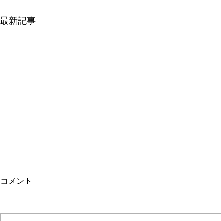
最新記事
平クレーンはなぜ人気なの
平クレーン
コメント
か？現場で選ばれ続ける理由
途・ユニッ
を徹底解説
底解説
中古トラック市場の中でも、常に
中古トラック
高い人気を維持している「平クレ
く聞く「平ク