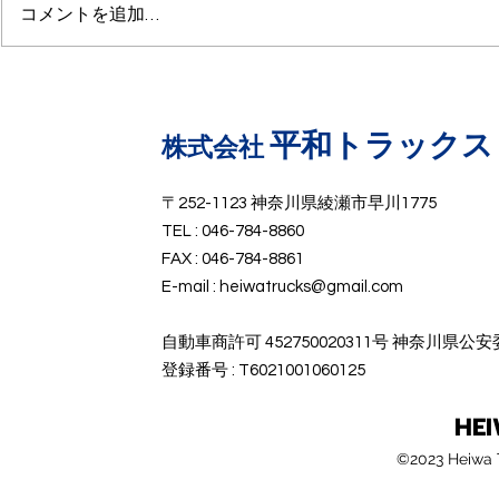
コメントを追加…
ーン」。 中古車オークションで
葉。トラック
も動きが早く、状態の良い車両は
すると、 平
すぐ売れてしまうことも珍しくあ
クレーン付き
りません。 特に、建設業、設備
うの？ と混
業、鉄工業、解体業、農業、運送
でもあります
平和トラックス
​株式会社
業など、幅広い業界で需要があ
「ユニック」
り、“1台あると仕事の幅が一気に
く、正式名称
〒252-1123 神奈川県綾瀬市早川1775
広がる車両”として評価されてい
っているケー
TEL : 046-784-8860
ます。 では、なぜ平クレーンは
ん。 しかし
FAX : 046-784-8861
ここまで人気なのでしょうか？
送・建設・設
E-mail :
heiwatrucks@gmail.com
平クレーンとは？ 平クレーンと
搬など、かな
は、平ボデ
している非
​自動車商許可 452750020311号 神奈川県公
​登録番号 : T6021001060125
HE
©2023 Heiwa T