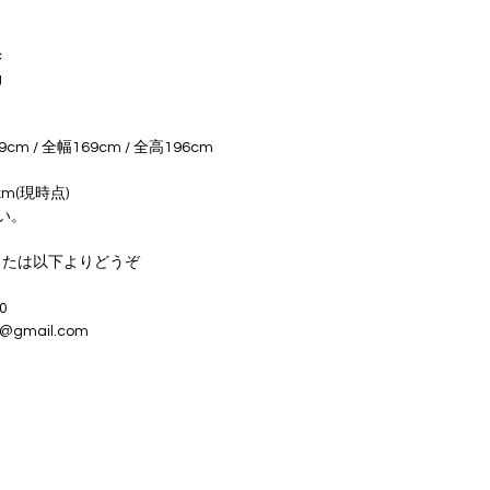
c
g
 / 全幅169cm / 全高196cm
m(現時点)
い。
または以下よりどうぞ
0
@gmail.com