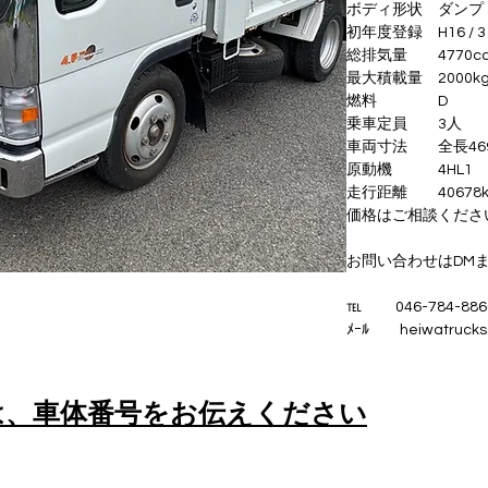
ボディ形状 ダンプ
初年度登録 H16 / 3
総排気量 4770c
最大積載量 2000k
燃料 D
乗車定員 3人
車両寸法 全長469cm
原動機 4HL1
走行距離 40678k
価格はご相談くださ
お問い合わせはDM
℡ 046-784-886
ﾒｰﾙ heiwatrucks
は、車体番号をお伝えください