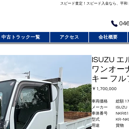
スピード査定！スピード入金なら、平和
​お
046
中古トラック一覧
アクセス
会社概要
ISUZU 
ワンオーナ
キー フ
価
￥1,700,000
格
車両価格 総額 17
メーカー ISUZU
車体番号 NKR81E
型式 KR-NKR
用途 貨物