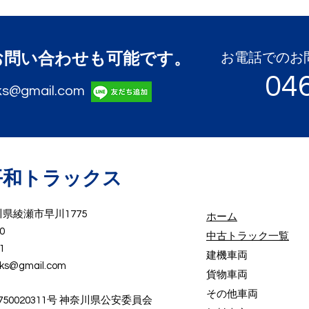
のお問い合わせも可能です。
​お電話での
04
ks@gmail.com
平和トラックス
奈川県綾瀬市早川1775
ホーム
0
中古トラック一覧
1
建機車両
cks@gmail.com
貨物車両
その他車両
2750020311号 神奈川県公安委員会